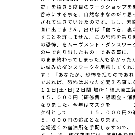
史」を招き５度目のワークショップを
呑みにする事を、自然な事なのだと思
されて生きていけたのです。もし、素
直に出せません。出せば「傷つき、裏
すことを許しません。この恐怖を乗り
の恐怖」をムーヴメント・ダンスワー
の中で創り出したもの」である事に。
のまま終わってしまった人も多かった
い試みのダンスワークを用意してくれました
す！ 「あなたが、恐怖を拒むのであ
であれば、恐怖はあなたを変える事になる
１１日[土･日]２日間 場所：橿原
４５，０００円（研修費・懇親会・消
なりました。今年はマスクを ２面
ク料として １５，０００円の
５、０００円の追加となります。 
会場近くの宿泊所を手配しますので
す。） ※ 研修費用には、懇親会費用