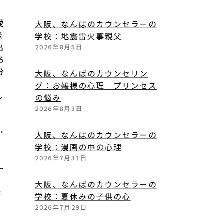
愛
大阪、なんばのカウンセラーの
素
学校：地震雷火事親父
出
2026年8月5日
ろ
分
大阪、なんばのカウンセリン
グ：お嬢様の心理 プリンセス
し
の悩み
ま
2026年8月3日
の
･
大阪、なんばのカウンセラーの
学校：漫画の中の心理
に
2026年7月31日
ー
て
大阪、なんばのカウンセラーの
は
学校：夏休みの子供の心
2026年7月29日
当