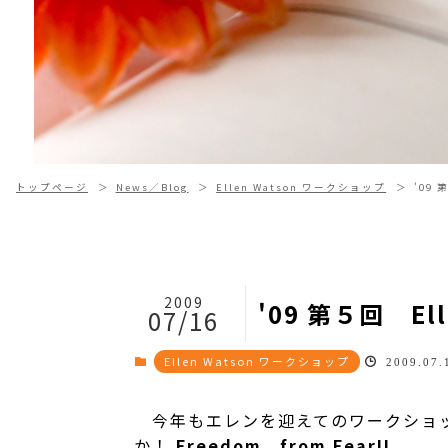
トップページ
News／Blog
Ellen Watson ワークショップ
'09
2009
'09 第５回 E
07/16
Ellen Watson ワークショップ
2009.07.
今年もエレンを迎えてのワークショッ
か！
Freedom from Fear!!