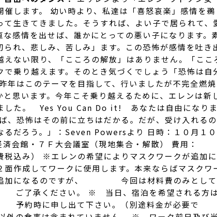
開催します。 幼い時より、私達は「喜怒哀楽」感情を鵜
って生きてきました。そうすれば、よい子で居られて、
直な感情を出せば、誰かにとっての悪い子になります。
切られ、悲しみ、苦しみ」ます。この恐怖が感情を吐き
越えない限り、「こころの解放」はありません。「ここ
クで乗り越えます。そのとき気づくでしょう「恐怖は自
 昨年はこのテーマを目指して、行いましたが不完全燃焼
かと思います。今年こそ乗り越えるために、エレンは新
。 Yes You Can Do it! あなたは自由になり
れば、恐怖はその前に立ちはだかる。だが、受け入れる
だろう。」：Seven Powersより 日時：１０月１０
商工経済会館・７Ｆ大会議室（現地集合・解散） 費用：
費税込み） ※エレンの希望によりマスクワークが追加
作成してワークに使用します。本来ならばマスクワ
追加になるのですが、 今回は材料費のみとし
ご了承ください。 ※ 当日、宿泊を希望される方
、 予約時に申し出て下さい。（別途料金が必要で
以外の食事は含まれていません。 ※ ワーク前日及び