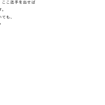
、ここ迄手を出せば
す。
いても、
？