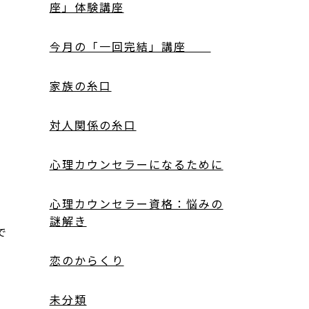
座」体験講座
今月の「一回完結」講座
家族の糸口
対人関係の糸口
心理カウンセラーになるために
心理カウンセラー資格：悩みの
謎解き
で
恋のからくり
未分類