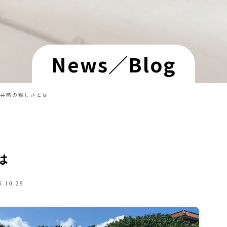
News／Blog
共感の難しさとは
は
.10.29