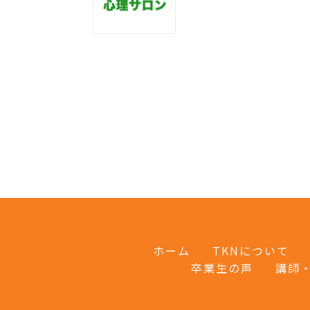
投
稿
の
ペ
ー
ジ
送
り
ホーム
TKNについて
卒業生の声
講師